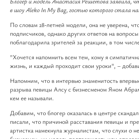
Блогер и модель Анастасия Решетова заявила, ч
в шоу Aleko In My Bag, гостью которого стала на
По словам 28-летней модели, она не уверена, чт
подписчиков, однако других ответов на вопросы
поблагодарила зрителей за реакции, в том числ
"Хочется напомнить всем тем, кому я симпатичн
жизнь, и каждый проходит свои уроки", – добав
Напомним, что в интервью знаменитость вперв
разрыва певицы Алсу с бизнесменом Яном Абрамо
кем ее называли.
Добавим, что блогер оказалась в центре сканда
писали, что причиной расставания певицы и пре
артистка намекнула журналистам, что слухи о н
бизнесмен, ни модель подтверждать или опровер