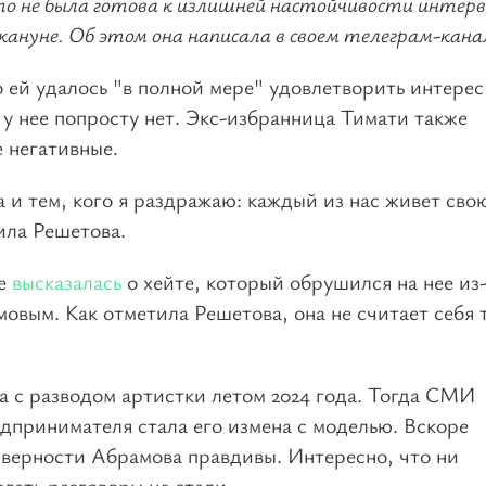
то не была готова к излишней настойчивости интер
кануне. Об этом она написала в своем телеграм-кана
о ей удалось "в полной мере" удовлетворить интерес
 у нее попросту нет. Экс-избранница Тимати также
е негативные.
а и тем, кого я раздражаю: каждый из нас живет сво
ила Решетова.
ые
высказалась
о хейте, который обрушился на нее из-
вым. Как отметила Решетова, она не считает себя 
ла с разводом артистки летом 2024 года. Тогда СМИ
дпринимателя стала его измена с моделью. Вскоре
еверности Абрамова правдивы. Интересно, что ни
гать разговоры не стали.