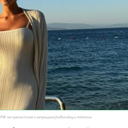
РФ экстремистской и запрещена)/volkonskaya.reshetova