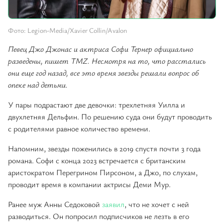
Фото: Legion-Media/Xavier Collin/Avalon
Певец Джо Джонас и актриса Софи Тернер официально
разведены, пишет TMZ. Несмотря на то, что расстались
они еще год назад, все это время звезды решали вопрос об
опеке над детьми.
У пары подрастают две девочки: трехлетняя Уилла и
двухлетняя Дельфин. По решению суда они будут проводить
с родителями равное количество времени.
Напомним, звезды поженились в 2019 спустя почти 3 года
романа. Софи с конца 2023 встречается с британским
аристократом Перегрином Пирсоном, а Джо, по слухам,
проводит время в компании актрисы Деми Мур.
Ранее муж Анны Седоковой
заявил
, что не хочет с ней
разводиться. Он попросил подписчиков не лезть в его