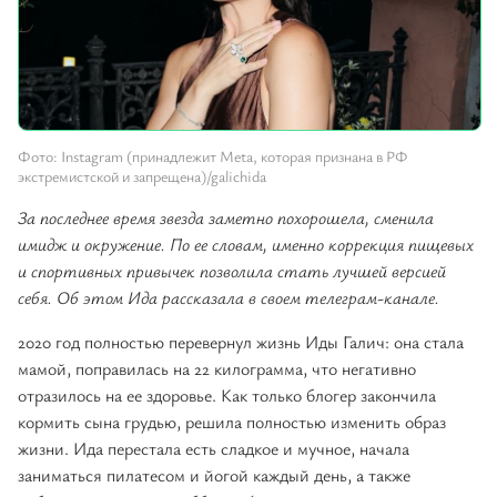
Фото: Instagram (принадлежит Meta, которая признана в РФ
экстремистcкой и запрещена)/galichida
За последнее время звезда заметно похорошела, сменила
имидж и окружение. По ее словам, именно коррекция пищевых
и спортивных привычек позволила стать лучшей версией
себя. Об этом Ида рассказала в своем телеграм-канале.
2020 год полностью перевернул жизнь Иды Галич: она стала
мамой, поправилась на 22 килограмма, что негативно
отразилось на ее здоровье. Как только блогер закончила
кормить сына грудью, решила полностью изменить образ
жизни. Ида перестала есть сладкое и мучное, начала
заниматься пилатесом и йогой каждый день, а также