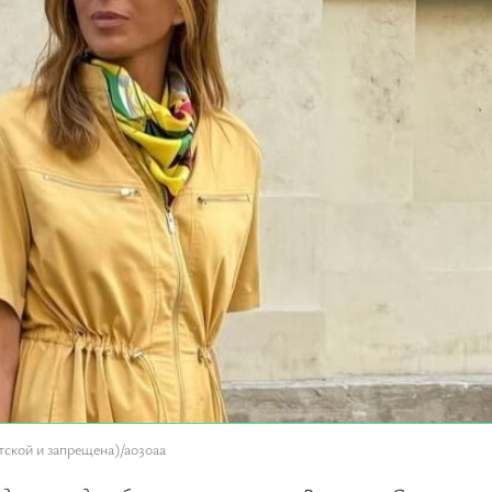
тской и запрещена)/a030aa