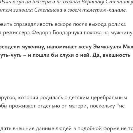
ала в суд на блогера и психолога Веронику Степанову
б этом заявила Степанова в своем телеграм-канале.
вить справедливость вскоре после выхода ролика
га режиссера Федора Бондарчука похожа на мужчину
переодели мужчину, напоминает жену Эммануэля Ма
уть-чуть – и пошли бы слухи о ней. Да, внешность
упругов, которая родилась с детским церебральным
обы проживает отдельно от матери, поскольку "не
ждать внешние данные людей в подобной форме не т