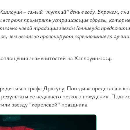
ллоуин – самый "жуткий" день в году. Впрочем, с н
ли все реже примерять устрашающие образы, которы
тельно новой традиции звезды Голливуда предпочи
ов, чем негласно провоцируют соревнование за лучши
оплощения знаменитостей на Хэллоуин-2024.
рядиться в графа Дракулу. Поп-дива предстала в кр
 результаты ее недавнего резкого похудения. Подпи
или звезду "королевой" праздника.