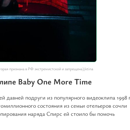
орая признана в РФ экстремистской и запрещена)/xtina
клипе Baby One More Time
ей давней подруги из популярного видеоклипа 1998 
омиллионного состояния из семьи отельеров сочли
опирования наряда Спирс ей стоило бы помочь