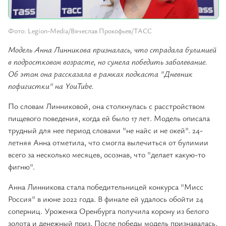
Фото: Legion-Media/Вячеслав Прокофьев/ТАСС
Модель Анна Линникова призналась, что страдала булимией
в подростковом возрасте, но сумела победить заболевание.
Об этом она рассказала в рамках подкаста "Дневник
пофигистки" на YouTube.
По словам Линниковой, она столкнулась с расстройством
пищевого поведения, когда ей было 17 лет. Модель описала
трудный для нее период словами "не найс и не окей". 24-
летняя Анна отметила, что смогла вылечиться от булимии
всего за несколько месяцев, осознав, что "делает какую-то
фигню".
Анна Линникова стала победительницей конкурса "Мисс
Россия" в июне 2022 года. В финале ей удалось обойти 24
соперниц. Уроженка Оренбурга получила корону из белого
золота и денежный приз. После победы модель признавалась,