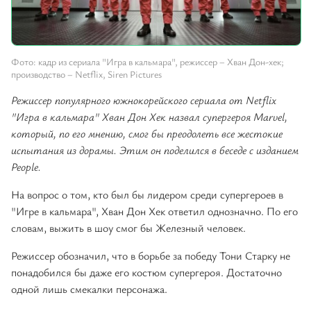
Фото: кадр из сериала "Игра в кальмара", режиссер – Хван Дон-хек;
производство – Netflix, Siren Pictures
Режиссер популярного южнокорейского сериала от Netflix
"Игра в кальмара" Хван Дон Хек назвал супергероя Marvel,
который, по его мнению, смог бы преодолеть все жестокие
испытания из дорамы. Этим он поделился в беседе с изданием
People.
На вопрос о том, кто был бы лидером среди супергероев в
"Игре в кальмара", Хван Дон Хек ответил однозначно. По его
словам, выжить в шоу смог бы Железный человек.
Режиссер обозначил, что в борьбе за победу Тони Старку не
понадобился бы даже его костюм супергероя. Достаточно
одной лишь смекалки персонажа.