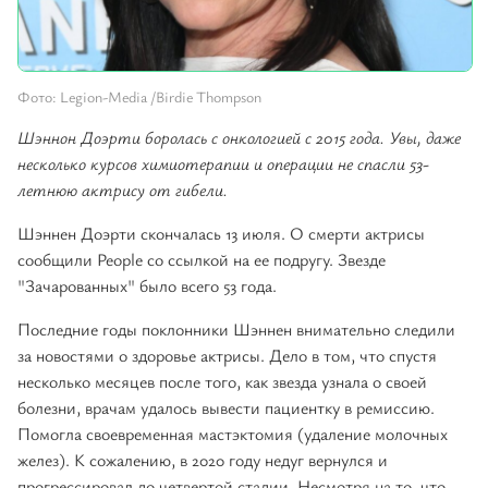
Фото: Legion-Media /Birdie Thompson
Шэннон Доэрти боролась с онкологией с 2015 года. Увы, даже
несколько курсов химиотерапии и операции не спасли 53-
летнюю актрису от гибели.
Шэннен Доэрти скончалась 13 июля. О смерти актрисы
сообщили People со ссылкой на ее подругу. Звезде
"Зачарованных" было всего 53 года.
Последние годы поклонники Шэннен внимательно следили
за новостями о здоровье актрисы. Дело в том, что спустя
несколько месяцев после того, как звезда узнала о своей
болезни, врачам удалось вывести пациентку в ремиссию.
Помогла своевременная мастэктомия (удаление молочных
желез). К сожалению, в 2020 году недуг вернулся и
прогрессировал до четвертой стадии. Несмотря на то, что