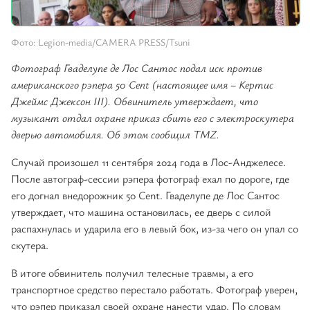
Фото: Legion-media/CAMERA PRESS/Tsuni
Фотограф Гваделупе де Лос Сантос подал иск против
американского рэпера 50 Cent (настоящее имя – Кертис
Джеймс Джексон III). Обвинитель утверждает, что
музыкант отдал охране приказ сбить его с электроскутера
дверью автомобиля. Об этом сообщил TMZ.
Случай произошел 11 сентября 2024 года в Лос-Анджелесе.
После автограф-сессии рэпера фотограф ехал по дороге, где
его догнал внедорожник 50 Cent. Гваделупе де Лос Сантос
утверждает, что машина остановилась, ее дверь с силой
распахнулась и ударила его в левый бок, из-за чего он упал со
скутера.
В итоге обвинитель получил телесные травмы, а его
транспортное средство перестало работать. Фотограф уверен,
что рэпер приказал своей охране нанести удар. По словам