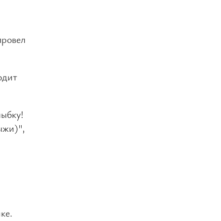
провел
одит
лыбку!
ыжи)",
ке.