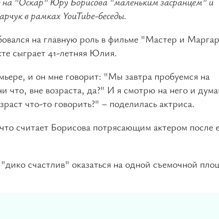
 на "Оскар" Юру Борисова "маленьким засранцем" и
арчук в рамках YouTube-беседы.
бовался на главную роль в фильме "Мастер и Маргар
кте сыграет 41-летняя Юлия.
мьере, и он мне говорит: "Мы завтра пробуемся на
и что, вне возраста, да?" И я смотрю на него и дума
зраст что-то говорить?" – поделилась актриса.
 что считает Борисова потрясающим актером после 
"дико счастлив" оказаться на одной съемочной пло