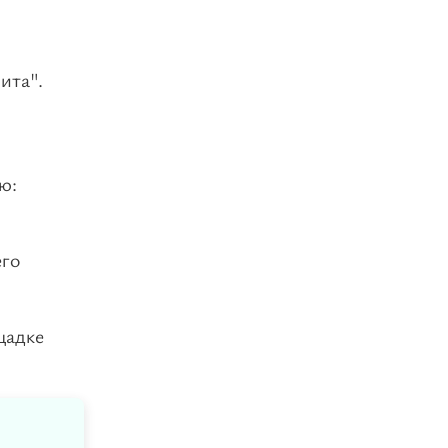
ита".
ю:
его
щадке