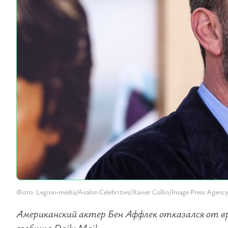
Фото: Legion-media/Avalon Celebrities/Xavier Collin/Image Press Agenc
Американский актер Бен Аффлек отказался от вре
сообщил Daily Mail.