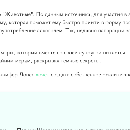
е "Животные". По данным источника, для участия в 
му, которая поможет ему быстро прийти в форму по
лоупотребление алкоголем. Так, недавно папарацци з
 мэры, который вместе со своей супругой пытается
райним мерам, раскрывая темные секреты.
женнифер Лопес
хочет
создать собственное реалити-ш
ума
Патрик Шварценеггер мог сыграть культово