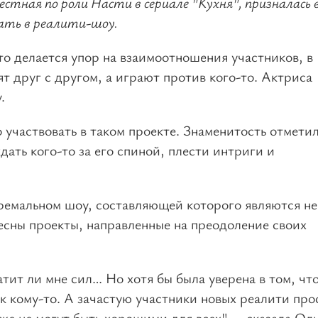
естная по роли Насти в сериале "Кухня", призналась 
ать в реалити-шоу.
о делается упор на взаимоотношения участников, в
ят друг с другом, а играют против кого-то. Актриса
.
 участвовать в таком проекте. Знаменитость отметил
ать кого-то за его спиной, плести интриги и
тремальном шоу, составляющей которого являются не
есны проекты, направленные на преодоление своих
тит ли мне сил… Но хотя бы была уверена в том, что
к кому-то. А зачастую участники новых реалити про
же не могут быть хорошими для всех", – сказала Оль