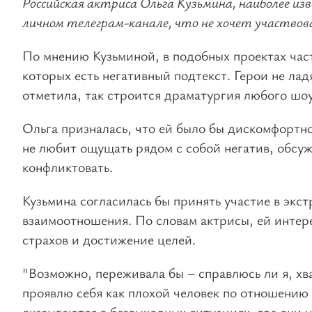
Российская актриса Ольга Кузьмина, наиболее изв
личном телеграм-канале, что не хочет участвов
По мнению Кузьминой, в подобных проектах част
которых есть негативный подтекст. Герои не лад
отметила, так строится драматургия любого шоу
Ольга призналась, что ей было бы дискомфортно
не любит ощущать рядом с собой негатив, обсужд
конфликтовать.
Кузьмина согласилась бы принять участие в экс
взаимоотношения. По словам актрисы, ей интер
страхов и достижение целей.
"Возможно, переживала бы – справлюсь ли я, хва
проявлю себя как плохой человек по отношению 
оказываются в безвыходных ситуациях, где они у