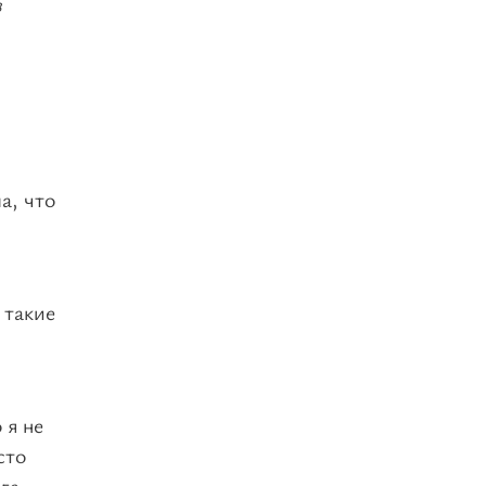
в
а, что
 такие
 я не
сто
га.