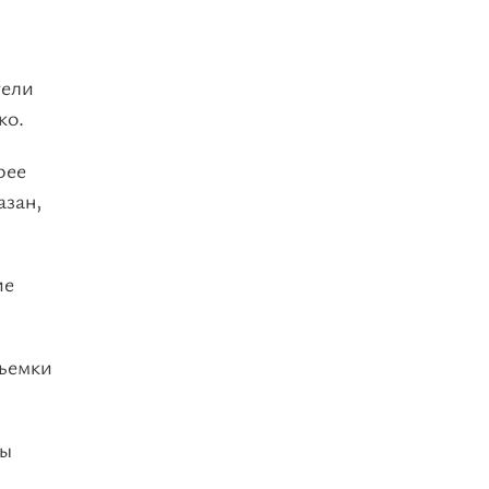
тели
ко.
рее
азан,
ие
Съемки
ды