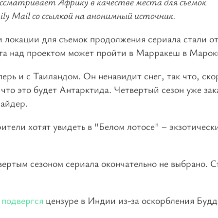
ссматривает Африку в качестве места для съемок
ly Mail со ссылкой на анонимный источник.
 локации для съемок продолжения сериала стали о
ота над проектом может пройти в Марракеш в Марок
перь и с Таиландом. Он ненавидит снег, так что, ско
что это будет Антарктида. Четвертый сезон уже зак
сайдер.
рители хотят увидеть в "Белом лотосе" – экзотическ
вертым сезоном сериала окончательно не выбрано. 
"
подвергся
цензуре в Индии из-за оскорбления Буд