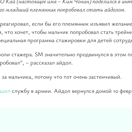
O Кай (настоящее имя – Ким Чонин) поделился в ин
го младший племянник попробовал стать айдолом.
треагировал, если бы его племянник изъявил желание
 что хочет, чтобы мальчик попробовал стать трейни
пециальная программа стажировки для детей сотруд
роли стажера. SM значительно продвинулся в этом п
обовал", – рассказал айдол.
за мальчика, потому что тот очень застенчивый.
ршил
службу в армии. Айдол вернулся домой 10 февр