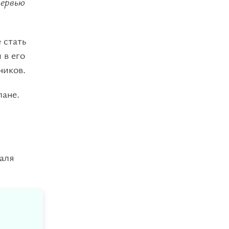
тервью
 стать
 в его
ников.
лане.
аля