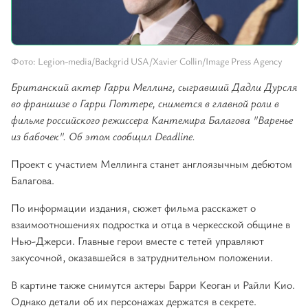
Фото: Legion-media/Backgrid USA/Xavier Collin/Image Press Agency
Британский актер Гарри Меллинг, сыгравший Дадли Дурсля
во франшизе о Гарри Поттере, снимется в главной роли в
фильме российского режиссера Кантемира Балагова "Варенье
из бабочек". Об этом сообщил Deadline.
Проект с участием Меллинга станет англоязычным дебютом
Балагова.
По информации издания, сюжет фильма расскажет о
взаимоотношениях подростка и отца в черкесской общине в
Нью-Джерси. Главные герои вместе с тетей управляют
закусочной, оказавшейся в затруднительном положении.
В картине также снимутся актеры Барри Кеоган и Райли Кио.
Однако детали об их персонажах держатся в секрете.