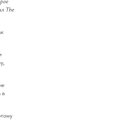
рое
ил The
ак
и
у,
не
 в
отому