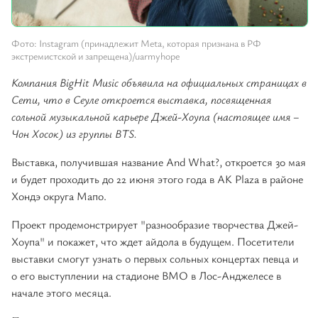
Фото: Instagram (принадлежит Meta, которая признана в РФ
экстремистской и запрещена)/uarmyhope
Компания BigHit Music объявила на официальных страницах в
Сети, что в Сеуле откроется выставка, посвященная
сольной музыкальной карьере Джей-Хоупа (настоящее имя –
Чон Хосок) из группы BTS.
Выставка, получившая название And What?, откроется 30 мая
и будет проходить до 22 июня этого года в AK Plaza в районе
Хондэ округа Мапо.
Проект продемонстрирует "разнообразие творчества Джей-
Хоупа" и покажет, что ждет айдола в будущем. Посетители
выставки смогут узнать о первых сольных концертах певца и
о его выступлении на стадионе BMO в Лос-Анджелесе в
начале этого месяца.