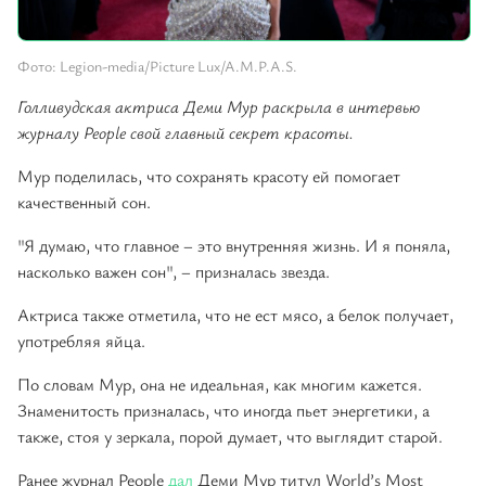
Фото: Legion-media/Picture Lux/A.M.P.A.S.
Голливудская актриса Деми Мур раскрыла в интервью
журналу People свой главный секрет красоты.
Мур поделилась, что сохранять красоту ей помогает
качественный сон.
"Я думаю, что главное – это внутренняя жизнь. И я поняла,
насколько важен сон", – призналась звезда.
Актриса также отметила, что не ест мясо, а белок получает,
употребляя яйца.
По словам Мур, она не идеальная, как многим кажется.
Знаменитость призналась, что иногда пьет энергетики, а
также, стоя у зеркала, порой думает, что выглядит старой.
Ранее журнал People
дал
Деми Мур титул World’s Most