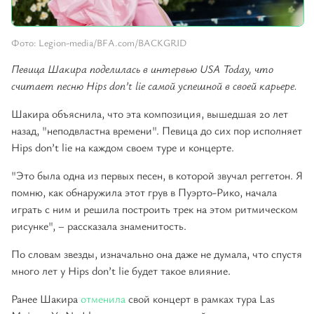
Фото: Legion-media/BFA.com/BACKGRID
Певица Шакира поделилась в интервью USA Today, что
считает песню Hips don’t lie самой успешной в своей карьере.
Шакира объяснила, что эта композиция, вышедшая 20 лет
назад, "неподвластна времени". Певица до сих пор исполняет
Hips don’t lie на каждом своем туре и концерте.
"Это была одна из первых песен, в которой звучал реггетон. Я
помню, как обнаружила этот грув в Пуэрто-Рико, начала
играть с ним и решила построить трек на этом ритмическом
рисунке", – рассказала знаменитость.
По словам звезды, изначально она даже не думала, что спустя
много лет у Hips don’t lie будет такое влияние.
Ранее Шакира
отменила
свой концерт в рамках тура Las