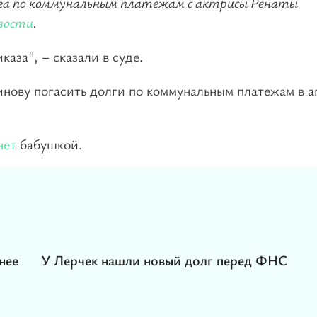
олга по коммунальным платежам с актрисы Ренаты
вости
.
аза", – сказали в суде.
инову погасить долги по коммунальным платежам в а
нет
бабушкой.
нее
У Лерчек нашли новый долг перед ФНС