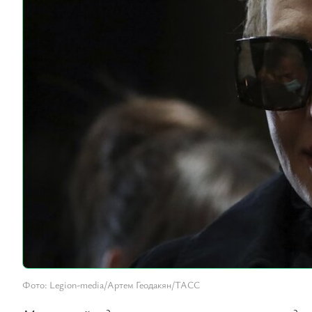
Фото: Legion-media/Артем Геодакян/ТАСС