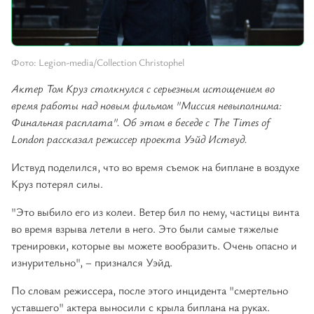
Фото: Legion-media/Collection Christophel
Актер Том Круз столкнулся с серьезным истощением во
время работы над новым фильмом "Миссия невыполнима:
Финальная расплата". Об этом в беседе с The Times of
London рассказал режиссер проекта Уэйд Иствуд.
Иствуд поделился, что во время съемок на биплане в воздухе
Круз потерял силы.
"Это выбило его из колеи. Ветер бил по нему, частицы винта
во время взрыва летели в него. Это были самые тяжелые
тренировки, которые вы можете вообразить. Очень опасно и
изнурительно", – признался Уэйд.
По словам режиссера, после этого инцидента "смертельно
уставшего" актера выносили с крыла биплана на руках.