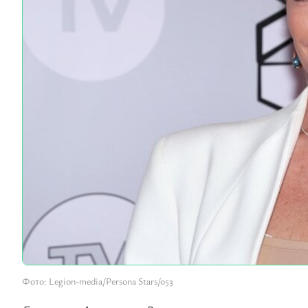
Фото: Legion-media/Persona Stars/053