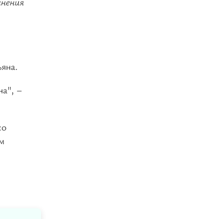
инения
ьяна.
на", –
со
м