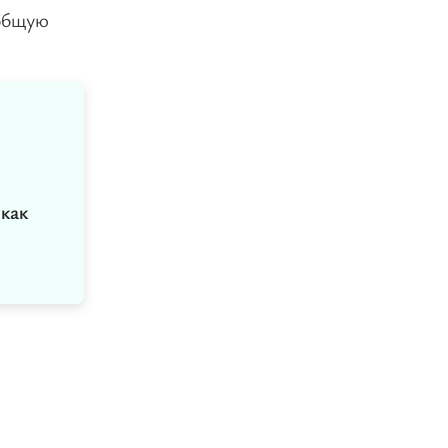
 общую
как