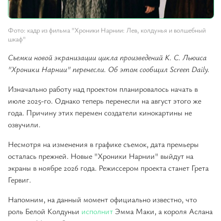
Фото: кадр из фильма "Хроники Нарнии: Лев, колдунья и волшебный
шкаф"
Съемки новой экранизации цикла произведений К. С. Льюиса
"Хроники Нарнии" перенесли. Об этом сообщил Screen Daily.
Изначально работу над проектом планировалось начать в
июле 2025-го. Однако теперь перенесли на август этого же
года. Причину этих перемен создатели кинокартины не
озвучили.
Несмотря на изменения в графике съемок, дата премьеры
осталась прежней. Новые "Хроники Нарнии" выйдут на
экраны в ноябре 2026 года. Режиссером проекта станет Грета
Гервиг.
Напомним, на данный момент официально известно, что
роль Белой Колдуньи
исполнит
Эмма Маки, а короля Аслана