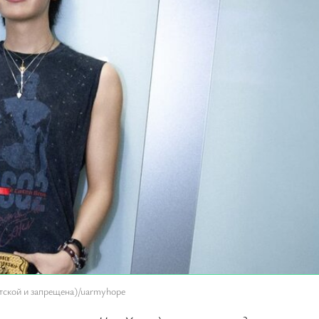
тской и запрещена)/uarmyhope