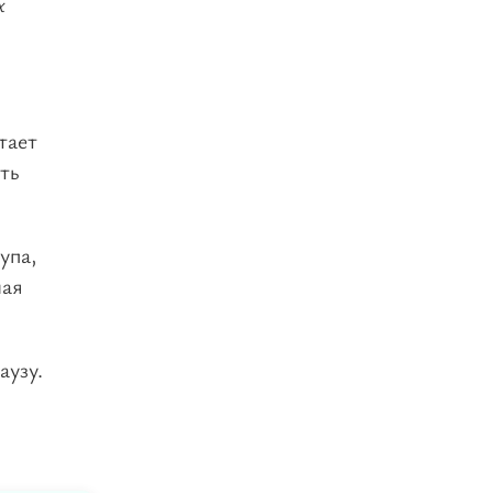
х
тает
ть
упа,
лая
аузу.