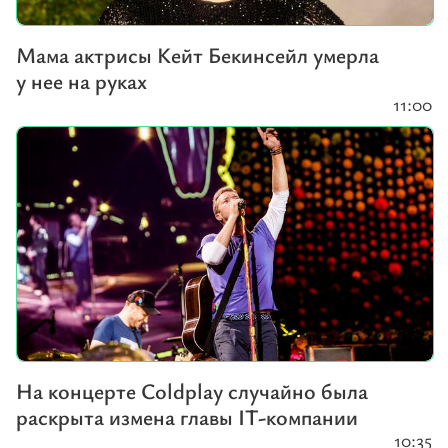
Мама актрисы Кейт Бекинсейл умерла
у нее на руках
11:00
На концерте Coldplay случайно была
раскрыта измена главы IT-компании
10:35