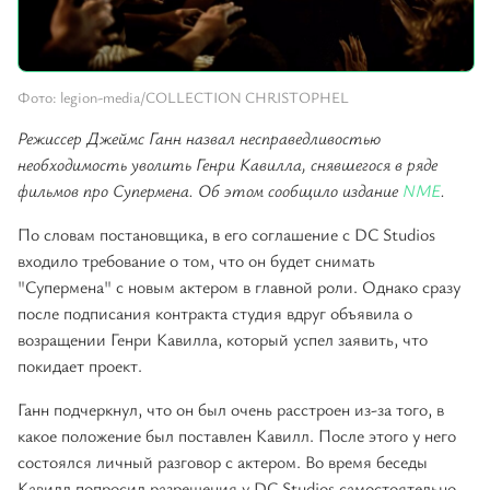
Фото: legion-media/COLLECTION CHRISTOPHEL
Режиссер Джеймс Ганн назвал несправедливостью
необходимость уволить Генри Кавилла, снявшегося в ряде
фильмов про Супермена. Об этом сообщило издание
NME
.
По словам постановщика, в его соглашение с DC Studios
входило требование о том, что он будет снимать
"Супермена" с новым актером в главной роли. Однако сразу
после подписания контракта студия вдруг объявила о
возращении Генри Кавилла, который успел заявить, что
покидает проект.
Ганн подчеркнул, что он был очень расстроен из-за того, в
какое положение был поставлен Кавилл. После этого у него
состоялся личный разговор с актером. Во время беседы
Кавилл попросил разрешения у DC Studios самостоятельно