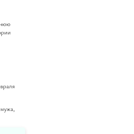
днюю
ории
евраля
 мужа,