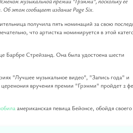
сменом музыкальной премии "Грэмми", поскольку ее
. Об этом сообщает издание Page Six.
нительница получила пять номинаций за свою после
ечательно, что артистка номинируется в этой катег
це Барбре Стрейзанд. Она была удостоена шести
риях "Лучшее музыкальное видео", "Запись года" и
-я церемония вручения премии "Грэмми" пройдет 2 ф
побила
американская певица Бейонсе, обойдя своего