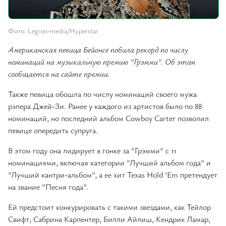
Фото: Legion-media/Hyperstar
Американская певица Бейонсе побила рекорд по числу
номинаций на музыкальную премию "Грэмми". Об этом
сообщается на сайте премии.
Также певица обошла по числу номинаций своего мужа
рэпера Джей-Зи. Ранее у каждого из артистов было по 88
номинаций, но последний альбом Cowboy Carter позволил
певице опередить супруга.
В этом году она лидирует в гонке за "Грэмми" с 11
номинациями, включая категории "Лучший альбом года" и
"Лучший кантри-альбом", а ее хит Texas Hold 'Em претендует
на звание "Песня года".
Ей предстоит конкурировать с такими звездами, как Тейлор
Свифт, Сабрина Карпентер, Билли Айлиш, Кендрик Ламар,