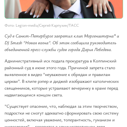
Фото: Legion-media/Сергей Карпухин/ТАСС
Суд в Санкт-Петербурге запретил клип Моргенштерна* и
DJ Smash "Новая волна". Об этом сообщила руководитель
объединенной пресс-службы судов города Дарья Лебедева.
Административный иск подала прокуратура в Колпинский
районный суд в июне этого года. Причиной запрета стало
выявленное в видео "неуважение к обрядам и правилам
церкви". В клипе рэпер и диджей изображают католических
священников, которые устраивают вечеринку в храме перед
надвигающимся концом света.
"Существует опасение, что, наблюдая за этим творчеством,
подростки не смогут адекватно сформировать свою систему
ценностей, включая уважение, толерантность, гуманизм и
милосердие", – говорится в административном деле.