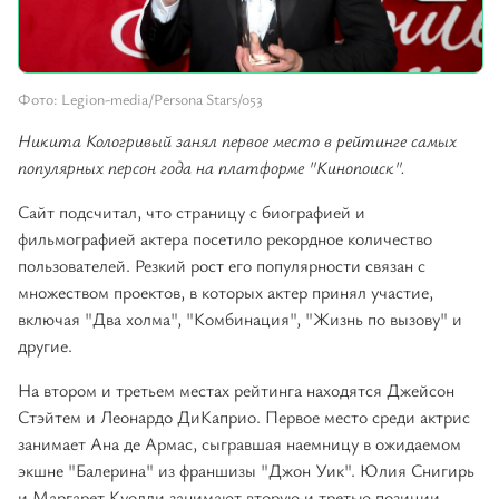
Фото: Legion-media/Persona Stars/053
Никита Кологривый занял первое место в рейтинге самых
популярных персон года на платформе "Кинопоиск".
Сайт подсчитал, что страницу с биографией и
фильмографией актера посетило рекордное количество
пользователей. Резкий рост его популярности связан с
множеством проектов, в которых актер принял участие,
включая "Два холма", "Комбинация", "Жизнь по вызову" и
другие.
На втором и третьем местах рейтинга находятся Джейсон
Стэйтем и Леонардо ДиКаприо. Первое место среди актрис
занимает Ана де Армас, сыгравшая наемницу в ожидаемом
экшне "Балерина" из франшизы "Джон Уик". Юлия Снигирь
и Маргарет Куолли занимают вторую и третью позиции