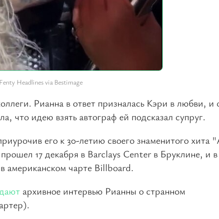
enty Headlines via Bestimage
оллеги. Рианна в ответ призналась Кэри в любви, и 
ла, что идею взять автограф ей подсказал супруг.
иурочив его к 30-летию своего знаменитого хита "A
прошел 17 декабря в Barclays Center в Бруклине, и в
в американском чарте Billboard.
ждают
архивное интервью Рианны о странном
артер).