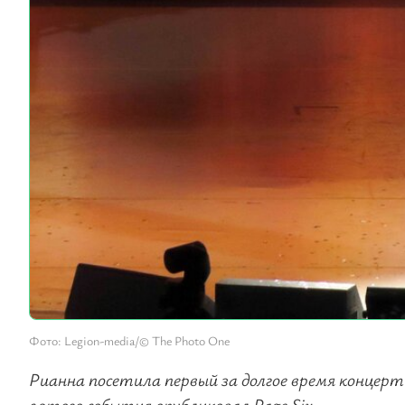
Фото: Legion-media/© The Photo One
Рианна посетила первый за долгое время концерт
с этого события опубликовал Page Six.