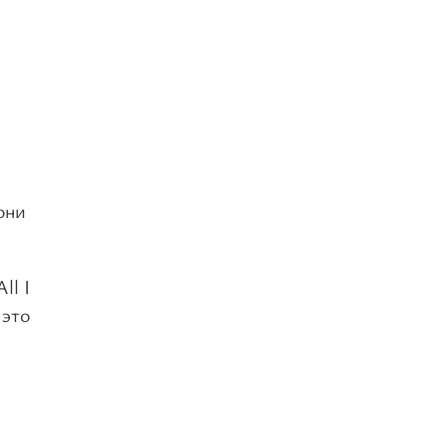
они
ll I
 это