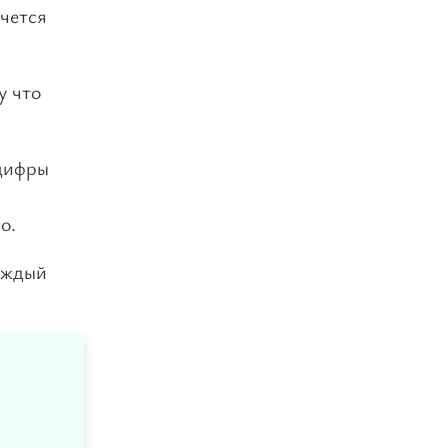
очется
у что
 цифры
о.
каждый