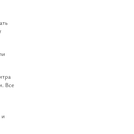
ать
т
ли
итра
и. Все
 и