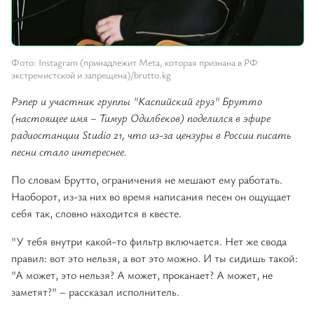
Фото: Instagram (принадлежит Meta, которая признана в РФ
экстремистской и запрещена)/brutto.kg
Рэпер и участник группы "Каспийский груз" Брутто
(настоящее имя – Тимур Одилбеков) поделился в эфире
радиостанции Studio 21, что из-за цензуры в России писать
песни стало интереснее.
По словам Брутто, ограничения не мешают ему работать.
Наоборот, из-за них во время написания песен он ощущает
себя так, словно находится в квесте.
"У тебя внутри какой-то фильтр включается. Нет же свода
правил: вот это нельзя, а вот это можно. И ты сидишь такой:
"А может, это нельзя? А может, проканает? А может, не
заметят?" – рассказал исполнитель.