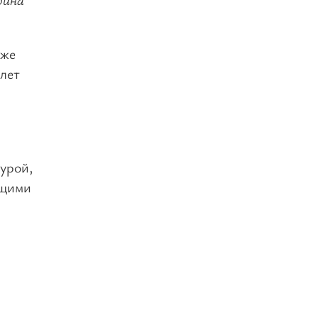
уже
 лет
турой,
ющими