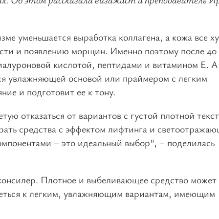
зме уменьшается выработка коллагена, а кожа все х
ости и появлению морщин. Именно поэтому после 40
гиалуроновой кислотой, пептидами и витамином Е. А
ся увлажняющей основой или праймером с легким
ие и подготовит ее к тону.
етую отказаться от вариантов с густой плотной текс
рать средства с эффектом лифтинга и светоотража
мпонентами – это идеальный выбор", – поделилась
консилер. Плотное и выбеливающее средство может
еться к легким, увлажняющим вариантам, имеющим