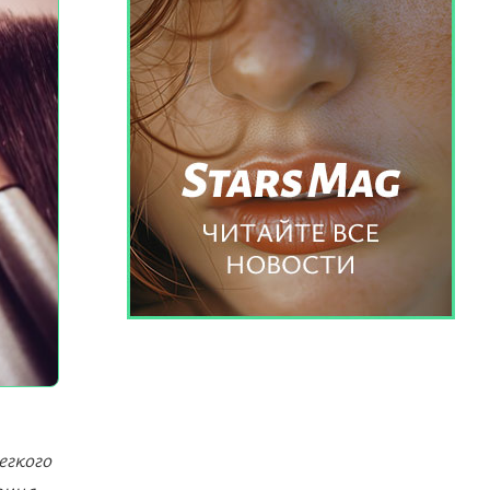
егкого
рина