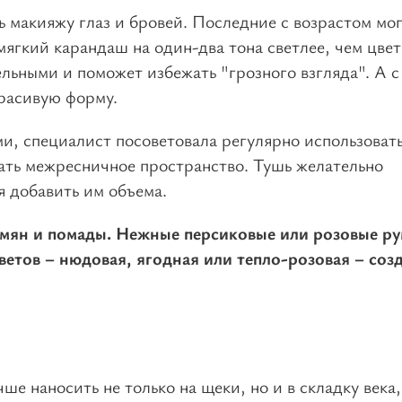
 макияжу глаз и бровей. Последние с возрастом мо
 мягкий карандаш на один-два тона светлее, чем цвет
ельными и поможет избежать "грозного взгляда". А с
красивую форму.
ми, специалист посоветовала регулярно использоват
ать межресничное пространство. Тушь желательно
я добавить им объема.
мян и помады. Нежные персиковые или розовые р
ветов – нюдовая, ягодная или тепло-розовая – соз
ше наносить не только на щеки, но и в складку века,