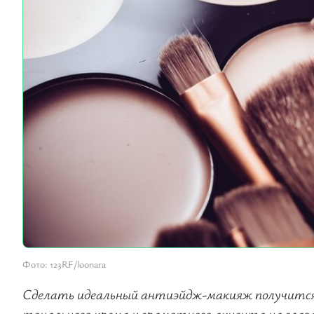
Фото: 123RF/loonara
Сделать идеальный антиэйдж-макияж получится 
тонального крема и грамотного акцента на глаз