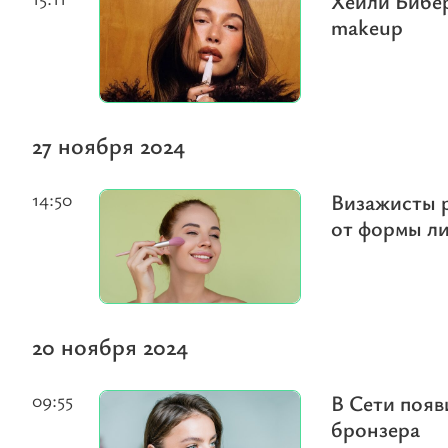
Хейли Бибер
makeup
27 ноября 2024
14:50
Визажисты р
от формы л
20 ноября 2024
09:55
В Сети появ
бронзера