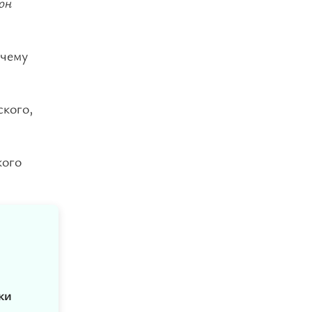
он
очему
ского,
кого
ки