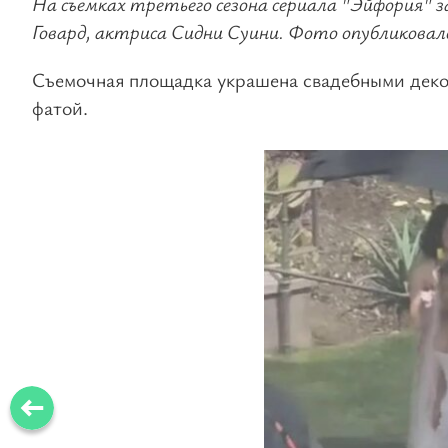
На съемках третьего сезона сериала "Эйфория" з
Говард, актриса Сидни Суини. Фото опубликовало
Съемочная площадка украшена свадебными декор
фатой.