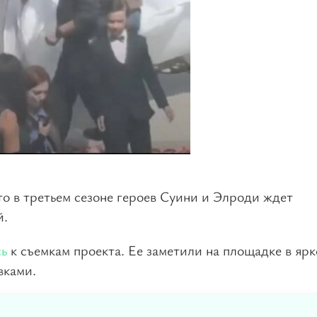
о в третьем сезоне героев Суини и Элроди ждет
й.
сь
к съемкам проекта. Ее заметили на площадке в яр
вками.