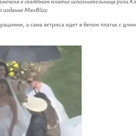
амечена в свадебном платье исполнительница роли Кэ
 издание MaxBlizz.
ациями, а сама актриса идет в белом платье с дли