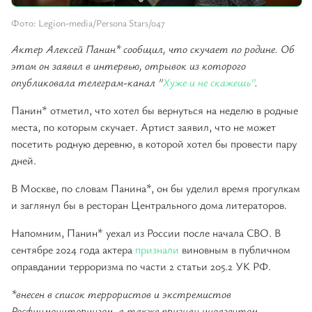
Фото: Legion-media/Persona Stars/047
Актер Алексей Панин* сообщил, что скучает по родине. Об
этом он заявил в интервью, отрывок из которого
опубликовала телеграм-канал "
Хуже и не скажешь"
.
Панин* отметил, что хотел бы вернуться на неделю в родные
места, по которым скучает. Артист заявил, что не может
посетить родную деревню, в которой хотел бы провести пару
дней.
В Москве, по словам Панина*, он бы уделил время прогулкам
и заглянул бы в ресторан Центрального дома литераторов.
Напомним, Панин* уехал из России после начала СВО. В
сентябре 2024 года актера
признали
виновным в публичном
оправдании терроризма по части 2 статьи 205.2 УК РФ.
*внесен в список террористов и экстремистов
Росфинмониторингом, а также признан иноагентом
.