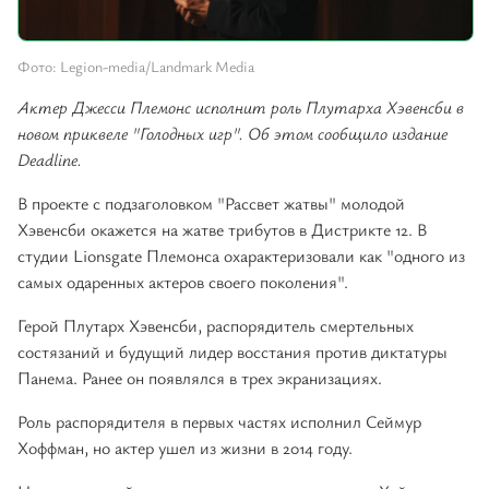
Фото: Legion-media/Landmark Media
Актер Джесси Племонс исполнит роль Плутарха Хэвенсби в
новом приквеле "Голодных игр". Об этом сообщило издание
Deadline.
В проекте с подзаголовком "Рассвет жатвы" молодой
Хэвенсби окажется на жатве трибутов в Дистрикте 12. В
студии Lionsgate Племонса охарактеризовали как "одного из
самых одаренных актеров своего поколения".
Герой Плутарх Хэвенсби, распорядитель смертельных
состязаний и будущий лидер восстания против диктатуры
Панема. Ранее он появлялся в трех экранизациях.
Роль распорядителя в первых частях исполнил Сеймур
Хоффман, но актер ушел из жизни в 2014 году.