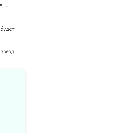
", –
 будет
 звезд