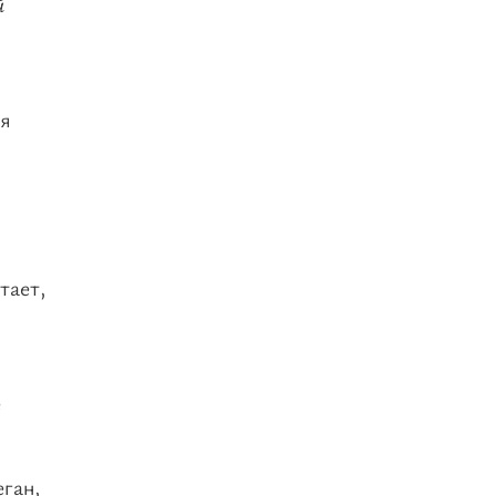
й
я
тает,
е
еган,