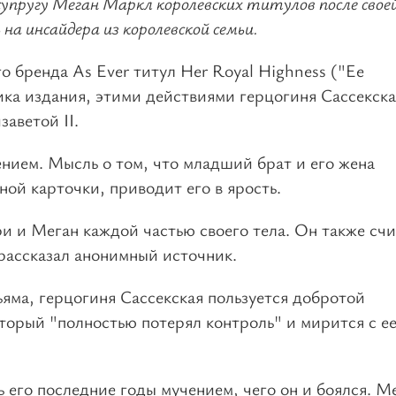
упругу Меган Маркл королевских титулов после свое
 на инсайдера из королевской семьи.
 бренда As Ever титул Her Royal Highness ("Ее
ика издания, этими действиями герцогиня Сассекска
аветой II.
нием. Мысль о том, что младший брат и его жена
ной карточки, приводит его в ярость.
и и Меган каждой частью своего тела. Он также счи
– рассказал анонимный источник.
яма, герцогиня Сассекская пользуется добротой
торый "полностью потерял контроль" и мирится с е
 его последние годы мучением, чего он и боялся. М