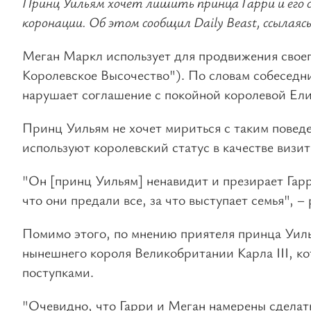
Принц Уильям хочет лишить принца Гарри и его с
коронации. Об этом сообщил Daily Beast, ссылаясь
Меган Маркл использует для продвижения своего
Королевское Высочество"). По словам собеседн
нарушает соглашение с покойной королевой Елиз
Принц Уильям не хочет мириться с таким поведе
используют королевский статус в качестве визит
"Он [принц Уильям] ненавидит и презирает Гарр
что они предали все, за что выступает семья", 
Помимо этого, по мнению приятеля принца Уиль
нынешнего короля Великобритании Карла III, ко
поступками.
"Очевидно, что Гарри и Меган намерены сделать