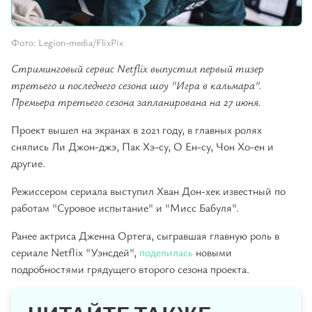
Фото: Legion-media/FlixPix
Стриминговый сервис Netflix выпустил первый тизер
третьего и последнего сезона шоу "Игра в кальмара".
Премьера третьего сезона запланирована на 27 июня.
Проект вышел на экранах в 2021 году, в главных ролях
снялись Ли Джон-джэ, Пак Хэ-су, О Ен-су, Чон Хо-ен и
другие.
Режиссером сериала выступил Хван Дон-хек известный по
работам "Суровое испытание" и "Мисс Бабуля".
Ранее актриса Дженна Ортега, сыгравшая главную роль в
сериале Netflix "Уэнсдей",
поделилась
новыми
подробностями грядущего второго сезона проекта.