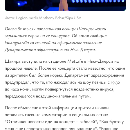
Фото: Legion-media/Anthony Behar/Sipa USA
Около 82 тысяч поклонников певицы Шакиры могли
заразиться корью на ее концерте. Об этом сообщил
lavanguardia со ссылкой на официальное заявление
Департамента здравоохранения Нью-Джерси.
Шакира выступила на стадионе MetLife в Нью-Джерси на
прошлой неделе. После ее концерта стало известно, что один
из зрителей был болен корью. Департамент здравоохранения
предупредил, что те, кто находились на шоу певицы с 19:30
до часа ночи, могли подвергнуться воздействию вируса,
передающегося воздушно-капельным путем.
После объявления этой информации зрители начали
оставлять гневные комментарии в социальных сетях:
"Отличная новость: иди на концерт – заболей", "Как будто у
меня еще недостаточно поводов для волнения", "Большое