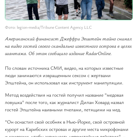
Фото: legion-media/Tribune Content Agency LLC
Американский финансист Джеффри Эпштейн тайно снимал
на видео гостей своего скандально известного острова в целях
шантажа. Об этом сообщило издание RadarOnline.
По словам источника СМИ, видео, на которых известные
люди занимаются извращенным сексом с жертвами
Эпштейна, он использовал как инструмент манипуляции.
Метод воздействия на гостей получил название "медовая
ловушка" после того, как журналист Дилан Ховард назвал
гостей Эпштейна наивными пчелами, летящими на мед.
"Он оснастил свой особняк в Нью-Йорке, свой островной
курорт на Карибских островах и другие места микрофонами
и камерами, чтобы записывать непристойные действия", –