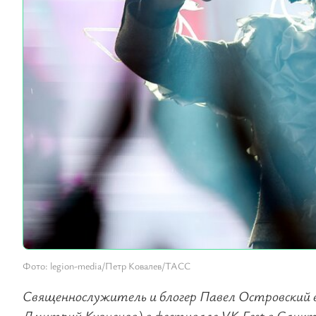
Фото: legion-media/Петр Ковалев/ТАСС
Священнослужитель и блогер Павел Островский 
Дмитрий Кузнецов) в фестивале VK Fest в Санкт