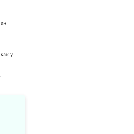
сен
и
как у
т