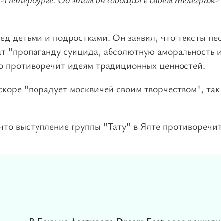
д детьми и подростками. Он заявил, что тексты пе
ат "пропаганду суицида, абсолютную аморальность 
то противоречит идеям традиционных ценностей.
скоре "порадует москвичей своим творчеством", так 
 что выступление группы "Тату" в Ялте противоречи
В Баку на фестивале Dream Fest 2025 решили