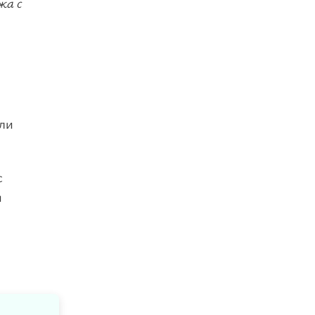
жа с
ели
с
и