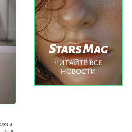
дят в
удес"