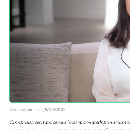
Фото: Legion-media/BACKGRID
Старшая сестра семьи блогеров-предпринимател
школу, так как она против школьного образовани