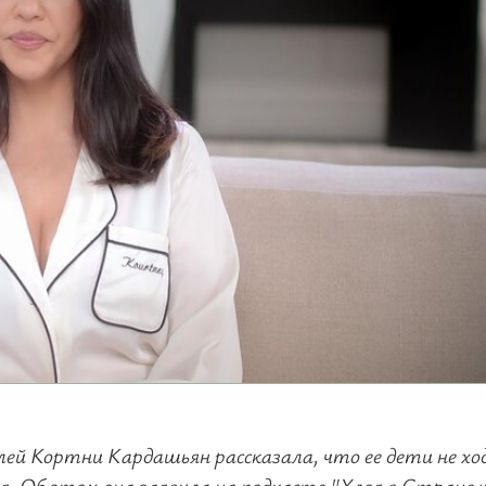
ей Кортни Кардашьян рассказала, что ее дети не хо
я. Об этом она заявила на подкасте "Хлоя в Стране ч