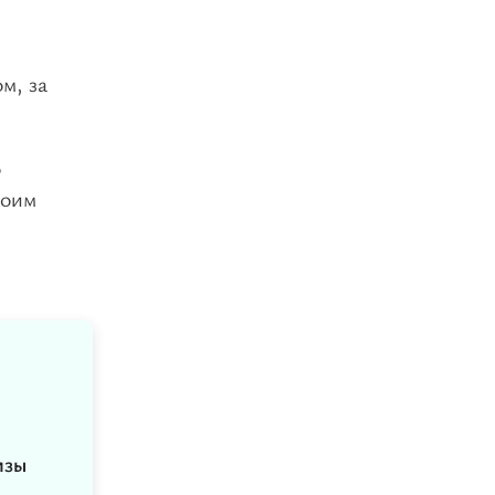
м, за
о
воим
изы