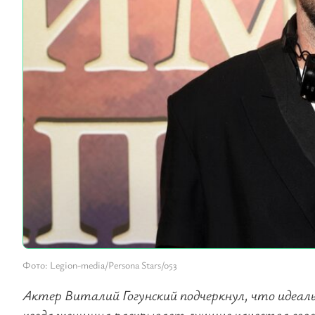
Фото: Legion-media/Persona Stars/053
Актер Виталий Гогунский подчеркнул, что идеал
когда женщина раскрывает лучшие качества своего