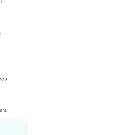
о
ь
хов
ем.